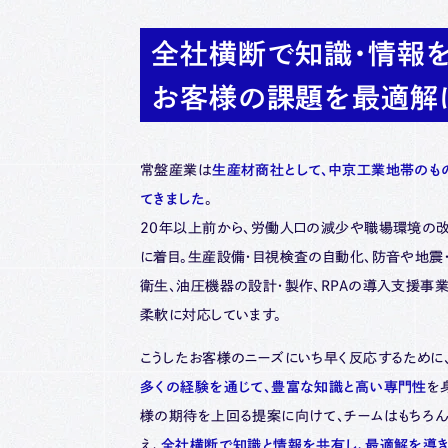
全社横断で知識・情報を
お客様の課題を最適解
常盤産業は
生産材商社として、中京工業地帯のも
てきました
。
20年以上前から、労働人口の減少や職場環境の
に着目。生産設備・目視検査の自動化、防音や地震
衛生、油圧機器の設計・製作、RPAの導入支援事
柔軟に対応しています。
こうしたお客様のニーズにいち早く反応するために
多くの経験を通じて、豊富な知識と高い専門性
を
様の期待を上回る提案に向けて、チームはもちろ
え、
全社横断で知識と情報を共有し、最適解を導