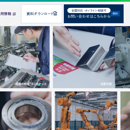
全国対応・オンライン相談可
採用情報
資料ダウンロード
無料
お問い合わせはこちらから
務改善サポート
針
安全衛生事業
新着情報
Policy
Safety-Health
News
Rpa
PA
ZZLE（フ
発生器）
ATN3-
スイッチ