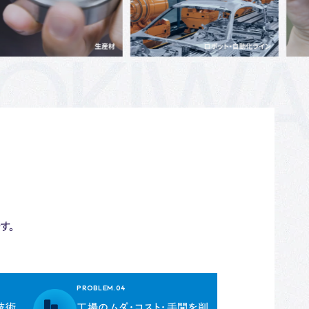
ューム・
対策）
り圧力計
リング付
ーセンサ
す。
PROBLEM.04
技術
工場のムダ・コスト・手間を削