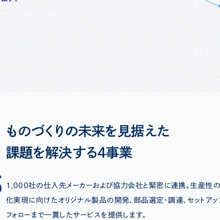
ものづくりの未来を見据えた
課題を解決する4事業
s
s
1,000社の仕入先メーカーおよび協力会社と緊密に連携。生産性
化実現に向けたオリジナル製品の開発、部品選定・調達、セットアッ
フォローまで一貫したサービスを提供します。