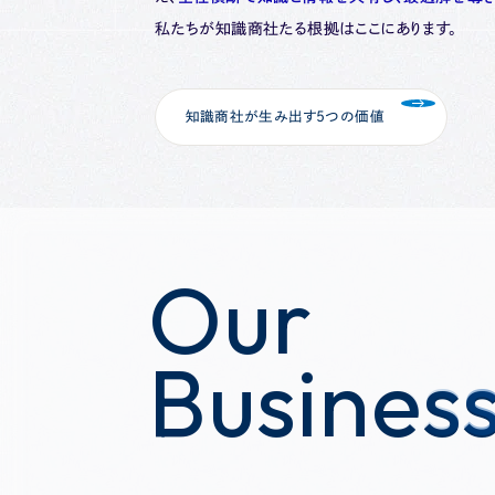
私たちが知識商社たる根拠はここにあります。
知識商社が生み出す5つの価値
Our
Our
Busines
Busines