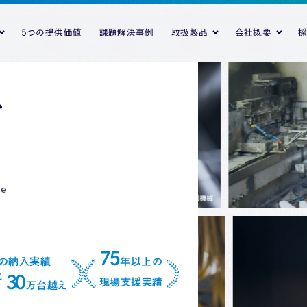
5つの提供価値
課題解決事例
取扱製品
会社概要
、
こちらのページは準備中です。
事業
動化事業
サポート
事
A
生産設備の自動化事業
動画コンテンツ紹介
事務業
各種方
Company
Tokiwa-Movies
Automation
Parts
業等
事業・R
ue
事業
こちらのページは準備中です。
パルサールブＢＴ
パルサールブＢＴ
HELLIX NO
T-Mute
ァインバブル
マシニングセンタ「ＴＶ
熱エアロゾル消火装
N50シリーズ
75
の納入実績
年以上の
Ｔ３３２シリーズ」
置 OFS-0315
旋回ノズル 
T-LOCK
に
30
現場支援実績
6F
知識商社ブログ
Teikibin
Blog
万台越え
熱エアロゾル消火装
HYDROTURN（油水
T-Grip
置 OFS-0315
分離フィルター）
デジタル圧力