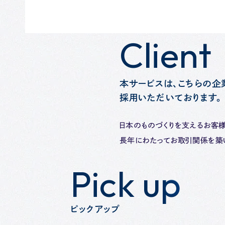
Client
Client
本サービスは、こちらの企
採用いただいております。
日本のものづくりを支えるお客様
長年にわたってお取引関係を築
Pick up
Pick up
ピックアップ