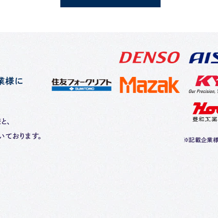
業様に
と、
いております。
※記載企業様