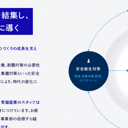
結集し、
に導く
のづくりの成長を支え
改善、耐震対策の必要性
・集塵対策といった安全
業により、時代の変化に
、
常盤産業のスタッフは
身につけています。お客
ん事業部の垣根すら越
き出す
。