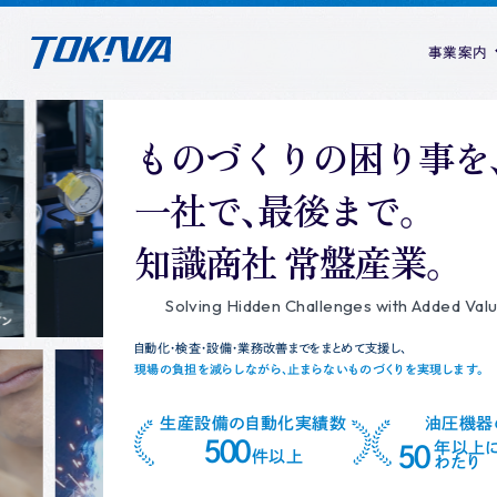
事業案内
ものづくりの困り事を
生産材
一社で、最後まで。
生産設備の
自
product
知識商社 常盤産業。
事務業務改善
業・RP
生産材事業
会社概要
一覧を見る
油圧、工具、軸受事
Solving Hidden Challenges with Added Val
安全衛生
自動化・検査・設備・業務改善までをまとめて支援し、
現場の負担を減らしながら、止まらないものづくりを実現します。
生産設備の自動化実績数
油圧機器
500
年以上
50
件以上
ときわ定期便
わたり