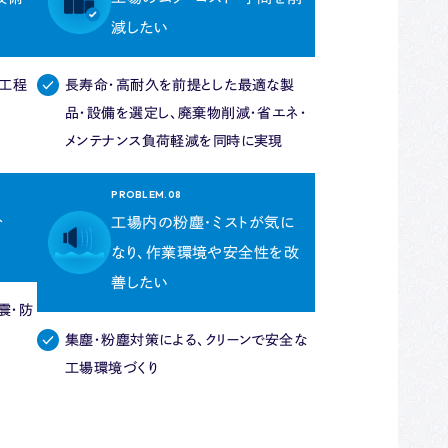
減したい
工程
長寿命・高耐久を前提とした最適な製
品・設備を選定し、廃棄物削減・省エネ・
メンテナンス負荷軽減を同時に実現
PROBLEM.08
分
工場内の粉塵・ミストが気に
なり、作業環境や安全性を改
善したい
震・防
集塵・粉塵対策による、クリーンで安全な
工場環境づくり