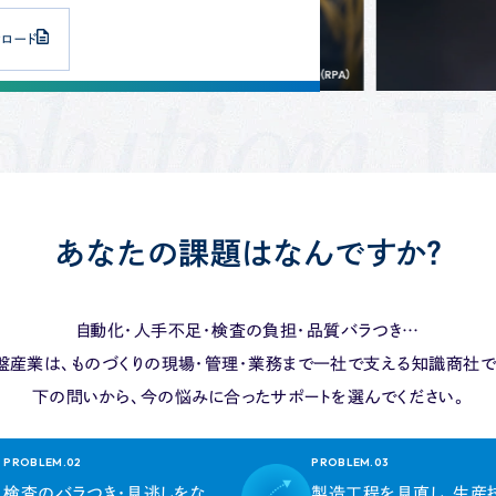
集塵対策（ヒ
DPS
ミテマスBOX
HELLIX NOZZLE（フ
ロード
オイルミスト
ァインバブル発生器）
グリセリン入
HYDROTURN（油水
μソレーター
／専用カラー
分離フィルター）
旋回ノズル ATN3-
き
6F
TAYCLONE（遠心分
デジタルフロ
離フィルター）
ー DFS
ADF（オートドライブフ
あなたの課題はなんですか？
ィルタ）
自動化・人手不足・検査の負担・品質バラつき…
盤産業は、ものづくりの現場・管理・業務まで一社で支える知識商社で
下の問いから、今の悩みに合ったサポートを選んでください。
PROBLEM.02
PROBLEM.03
検査のバラつき・見逃しをな
製造工程を見直し、生産