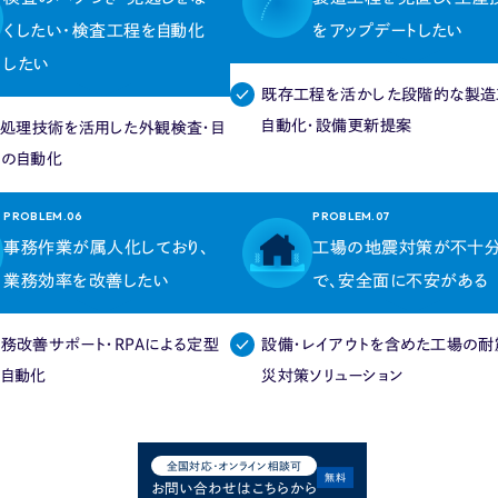
くしたい・検査工程を自動化
をアップデートしたい
したい
既存工程を活かした段階的な製造
自動化・設備更新提案
像処理技術を活用した外観検査・目
の自動化
PROBLEM.06
PROBLEM.07
事務作業が属人化しており、
工場の地震対策が不十
業務効率を改善したい
で、安全面に不安がある
務改善サポート・RPAによる定型
設備・レイアウトを含めた工場の耐
自動化
災対策ソリューション
全国対応・オンライン相談可
無料
お問い合わせはこちらから