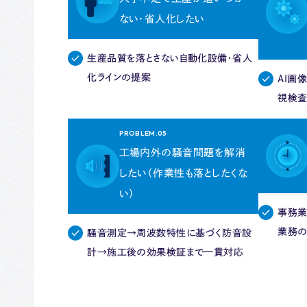
ない・省人化したい
生産品質を落とさない自動化設備・省人
化ラインの提案
AI画
視検査
PROBLEM.05
工場内外の騒音問題を解消
したい（作業性も落としたくな
い）
事務業
業務の
騒音測定→周波数特性に基づく防音設
計→施工後の効果検証まで一貫対応