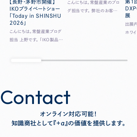
第１
【長野・茅野市開催】
こんにちは。常盤産業のブロ
DX
IKOプライベートショー
グ担当です。 弊社のお客様
展
「Today in SHINSHU
である東洋精機工業様が「メ
2026」
出展内容 ■RPA「B
カトロテック ジャパン２０２
こんにちは。常盤産業ブログ
ホワ
５」に出展されます。 東洋精
担当 上野です。 「ＩＫＯ製品を
を支援
機工業様といえば、「マシニン
ゆっくり見てみたい、新製品
ーム ■AI×RPAロボット運用
グセンタ」と思われる方も多い
の実物を確認したい、ＩＫＯに
管理「B
のではないでしょうか。今回
ついてもっと詳しく知りた
成AI
は、６０本のマガジンを搭載
い…」そんな皆さまに朗報で
管理
した「ＴＶＴ３３２Ｗ」と２軸チル
す。 ベアリング、リニアウェイ、
サービス ■RPA「A
トインデックスとテーブルを一
Contact
Contact
精密位置決めテーブルなど
クラウ
体化し、インデックステーブル
のトップメーカーであるＩＫＯ
間を
面を極限まで低くした「ＴＶＴ３
（日本トムソン株式会社）が長
実現 ■RPA×AI×プロセス統
３２Ｓ」の２機が展示されます。
オンライン対応可能！
野県茅野市にてプライベート
合「ハ
…
知識商社として『+α』の価値を提供します。
ショー「Today in SHINSHU
ン」B
2026」を開催いたします。
た自