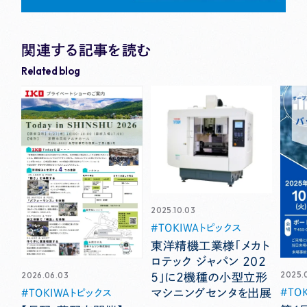
関連する記事を読む
Related blog
2025.10.03
TOKIWAトピックス
東洋精機工業様「メカト
ロテック ジャパン ２０２
2025.
2026.06.03
５」に２機種の小型立形
TO
マシニングセンタを出展
TOKIWAトピックス