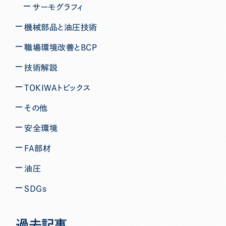
サーモグラフィ
機械部品と油圧技術
職場環境改善とBCP
技術解説
TOKIWAトピックス
その他
安全環境
FA部材
油圧
ＳＤＧｓ
過去記事