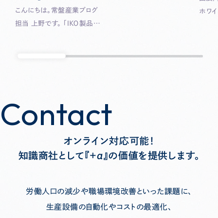
カトロテック ジャパン２０２
こんにちは。常盤産業ブログ
ホワ
５」に出展されます。 東洋精
担当 上野です。 「ＩＫＯ製品を
を支援
機工業様といえば、「マシニン
ゆっくり見てみたい、新製品
ーム ■AI×RPAロボット運用
グセンタ」と思われる方も多い
の実物を確認したい、ＩＫＯに
管理「B
のではないでしょうか。今回
ついてもっと詳しく知りた
成AI
は、６０本のマガジンを搭載
い…」そんな皆さまに朗報で
管理
した「ＴＶＴ３３２Ｗ」と２軸チル
す。 ベアリング、リニアウェイ、
サービス ■RPA「A
トインデックスとテーブルを一
Contact
Contact
精密位置決めテーブルなど
クラウ
体化し、インデックステーブル
のトップメーカーであるＩＫＯ
間を
面を極限まで低くした「ＴＶＴ３
（日本トムソン株式会社）が長
実現 ■RPA×AI×プロセス統
３２Ｓ」の２機が展示されます。
オンライン対応可能！
野県茅野市にてプライベート
合「ハ
…
知識商社として『+α』の価値を提供します。
ショー「Today in SHINSHU
ン」B
2026」を開催いたします。
た自
今回のプライベートショーの
最適化 ■AI×OCR「
労働人口の減少や職場環境改善といった課題に、
テーマは、課…
チ…
生産設備の自動化やコストの最適化、