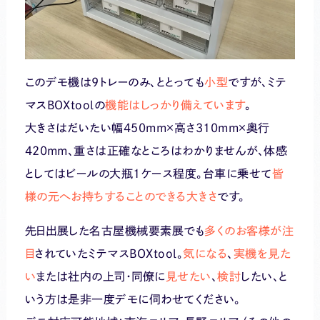
このデモ機は9トレーのみ、ととっても
小型
ですが、ミテ
マスBOXtoolの
機能はしっかり備えています
。
大きさはだいたい幅450mm×高さ310mm×奥行
420mm、重さは正確なところはわかりませんが、体感
としてはビールの大瓶1ケース程度。台車に乗せて
皆
様の元へお持ちすることのできる大きさ
です。
先日出展した名古屋機械要素展でも
多くのお客様が注
目
されていたミテマスBOXtool。
気になる
、
実機を見た
い
または社内の上司・同僚に
見せたい
、
検討
したい、と
いう方は是非一度デモに伺わせてください。