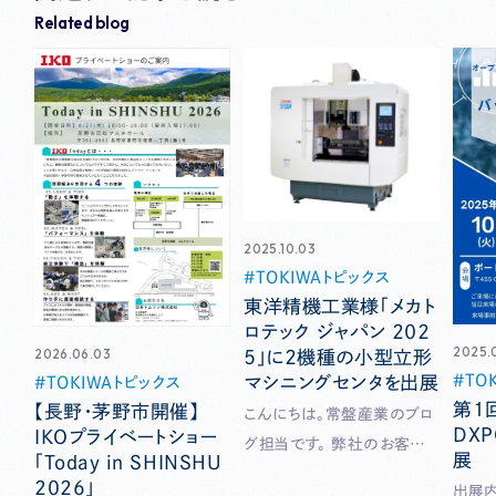
Related blog
2025.10.03
TOKIWAトピックス
東洋精機工業様「メカト
ロテック ジャパン ２０２
2025.
2026.06.03
５」に２機種の小型立形
TO
マシニングセンタを出展
TOKIWAトピックス
第１
【長野・茅野市開催】
こんにちは。常盤産業のブロ
DX
IKOプライベートショー
グ担当です。 弊社のお客様
展
「Today in SHINSHU
である東洋精機工業様が「メ
2026」
出展内容 ■RPA「B