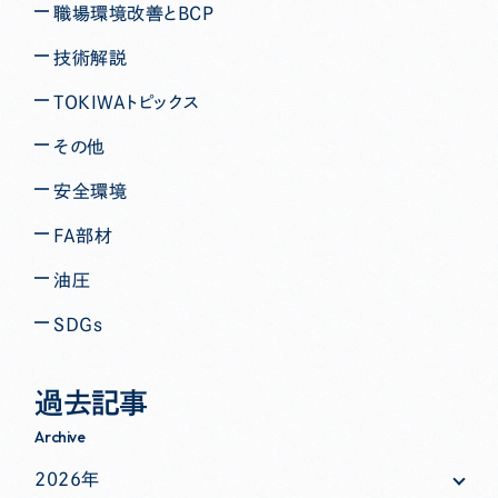
職場環境改善とBCP
技術解説
TOKIWAトピックス
その他
安全環境
FA部材
油圧
ＳＤＧｓ
過去記事
Archive
2026年