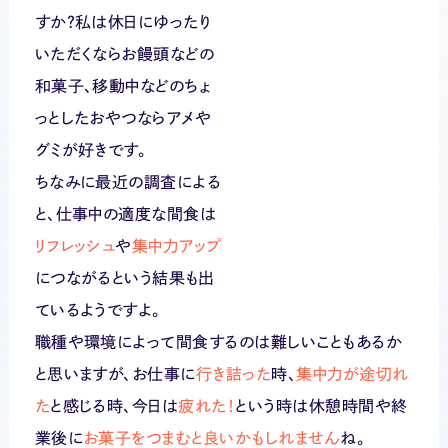
すか？私は休日にゆったり
いただくならお饅頭などの
和菓子、移動中などのちょ
っとしたおやつならアメや
グミが好きです。
ちなみに最近の調査による
と、仕事中の適度な間食は
リフレッシュ
や
集中力アップ
につながるという結果も出
ているようですよ。
職種や環境によって間食するのは難しいこともあるか
と思いますが、お仕事に
行き詰った
時、
集中力が途切れ
た
と感じる時、今日は
疲れた！
という時は休憩時間や終
業後に
お菓子をつまむと良いかもしれません
ね。